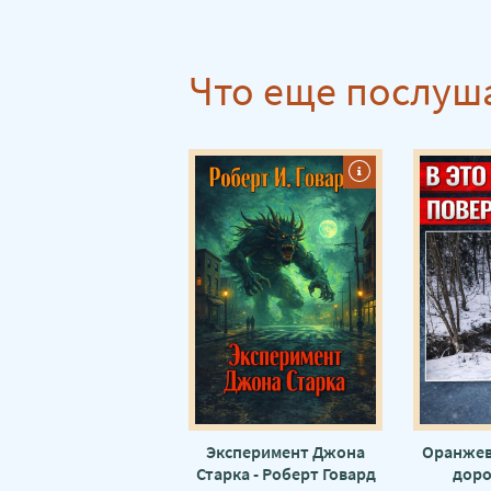
Что еще послуш
Эксперимент Джона
Оранжев
Старка - Роберт Говард
доро