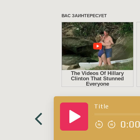
Title
0:0