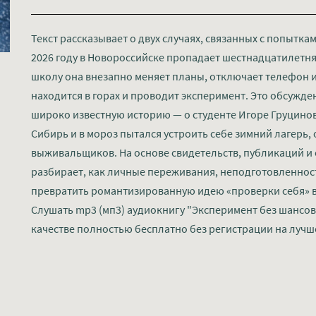
Текст рассказывает о двух случаях, связанных с попытка
2026 году в Новороссийске пропадает шестнадцатилетня
школу она внезапно меняет планы, отключает телефон и
находится в горах и проводит эксперимент. Это обсужде
широко известную историю — о студенте Игоре Груцинове
Сибирь и в мороз пытался устроить себе зимний лагерь,
выживальщиков. На основе свидетельств, публикаций и
разбирает, как личные переживания, неподготовленнос
превратить романтизированную идею «проверки себя» в
Слушать mp3 (мп3) аудиокнигу "Эксперимент без шансов 
качестве полностью бесплатно без регистрации на лучш