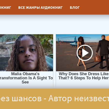
ИОКНИГ
ВСЕ ЖАНРЫ АУДИОКНИГ
БЛОГ
ез шансов - Автор неизвес