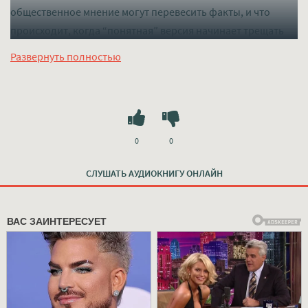
общественное мнение могут перевесить факты, и что
происходит, когда “понятная” версия начинает трещать
по швам.
Развернуть полностью
Слушать mp3 (мп3) аудиокнигу "ДНК против приговора -
Автор неизвестен" в хорошем качестве полностью
бесплатно без регистрации на лучшем сайте
mp3-knigi-
audio.com
0
0
СЛУШАТЬ АУДИОКНИГУ ОНЛАЙН