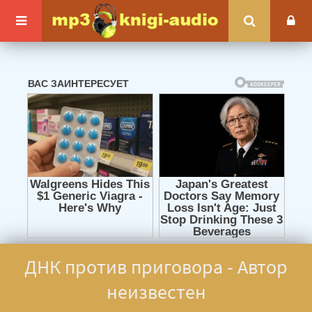
ДНК против приговора - Автор
неизвестен