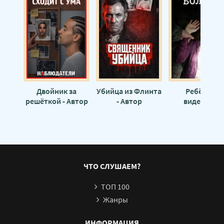
Двойник за
Убийца из Флинта
Ребёнок,
решёткой - Автор
- Автор
видевший
неизвестен
неизвестен
слишком много
Автор неизвес
ЧТО СЛУШАЕМ?
ТОП 100
Жанры
ИНФОРМАЦИЯ