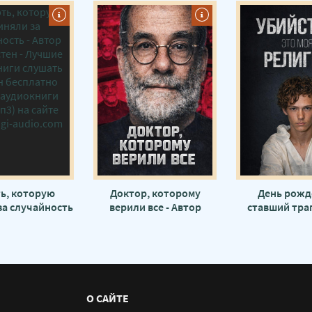
ь, которую
Доктор, которому
День рожд
за случайность
верили все - Автор
ставший траг
р неизвестен
неизвестен
Автор неиз
О САЙТЕ