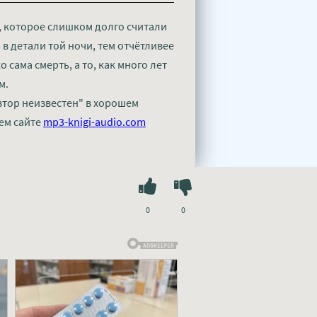
, которое слишком долго считали
в детали той ночи, тем отчётливее
 сама смерть, а то, как много лет
м.
Автор неизвестен" в хорошем
ем сайте
mp3-knigi-audio.com
0
0