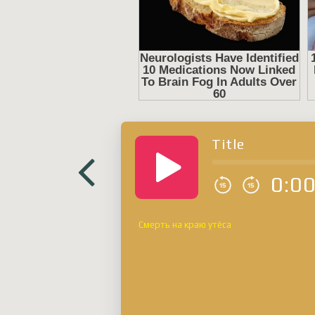
Title
0:0
Смерть на краю утёса