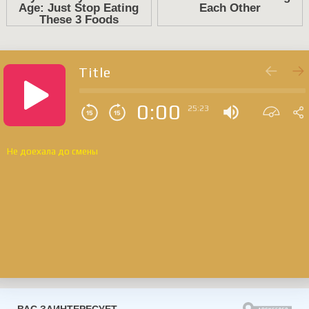
Title
0:00
25:23
Не доехала до смены