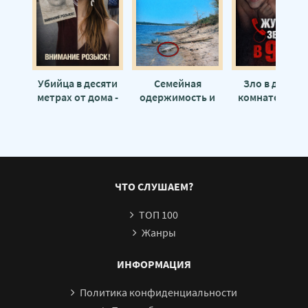
Убийца в десяти
Семейная
Зло в детско
метрах от дома -
одержимость и
комнате - Авт
Автор неизвестен
ложь - Автор
неизвестен
неизвестен
ЧТО СЛУШАЕМ?
ТОП 100
Жанры
ИНФОРМАЦИЯ
Политика конфиденциальности