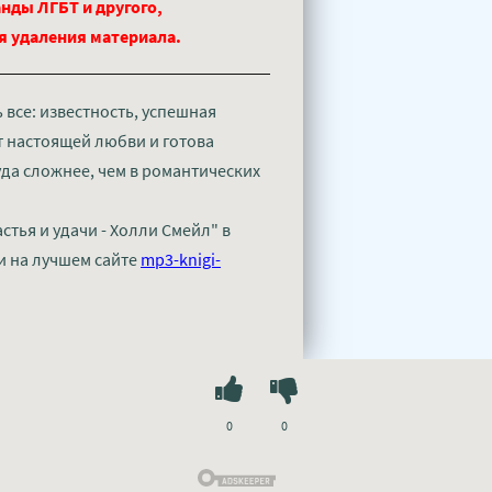
нды ЛГБТ и другого,
ля удаления материала.
ь все: известность, успешная
ет настоящей любви и готова
уда сложнее, чем в романтических
стья и удачи - Холли Смейл" в
и на лучшем сайте
mp3-knigi-
0
0