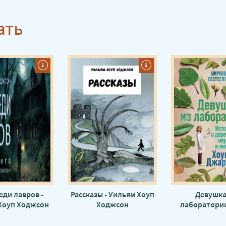
ать
еди лавров -
Рассказы - Уильям Хоуп
Девушка
Хоуп Ходжсон
Ходжсон
лаборатории
Джаре