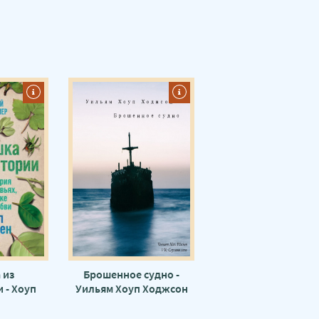
 из
Брошенное судно -
 - Хоуп
Уильям Хоуп Ходжсон
н