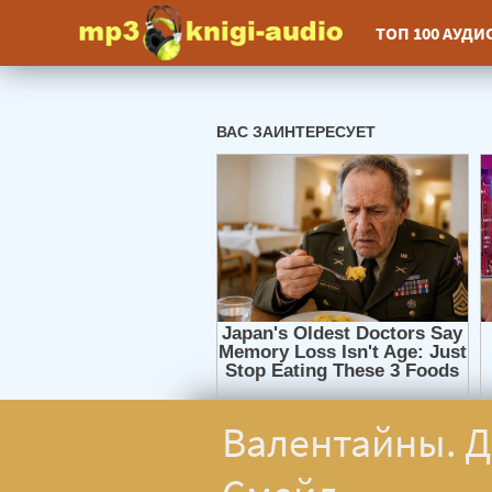
ТОП 100 АУД
Валентайны. Д