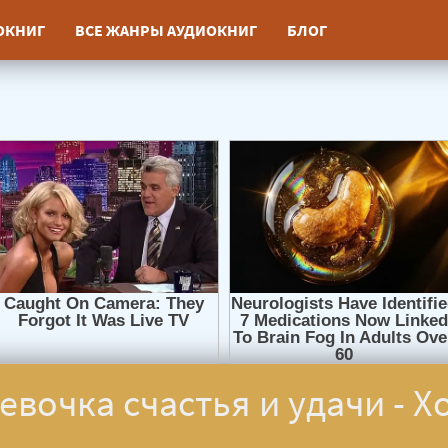
ИОКНИГ
ВСЕ ЖАНРЫ АУДИОКНИГ
БЛОГ
евочка счастья и удачи - Х