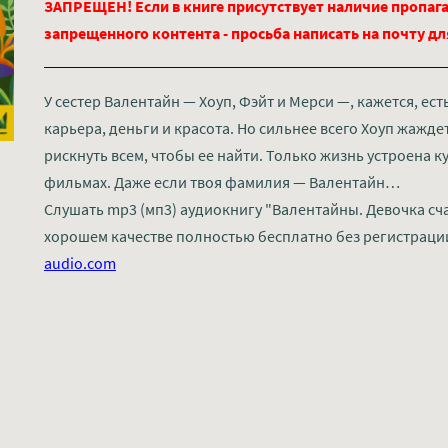
ЗАПРЕЩЕН! Если в книге присутствует наличие пропага
запрещенного контента - просьба написать на почту д
У сестер Валентайн — Хоуп, Фэйт и Мерси —, кажется, ест
карьера, деньги и красота. Но сильнее всего Хоуп жажд
рискнуть всем, чтобы ее найти. Только жизнь устроена к
фильмах. Даже если твоя фамилия — Валентайн…
Слушать mp3 (мп3) аудиокнигу "Валентайны. Девочка сча
хорошем качестве полностью бесплатно без регистраци
audio.com