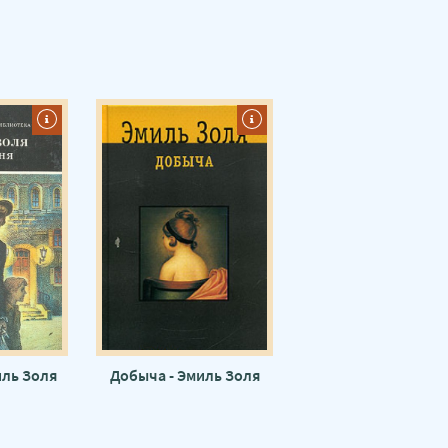
иль Золя
Добыча - Эмиль Золя