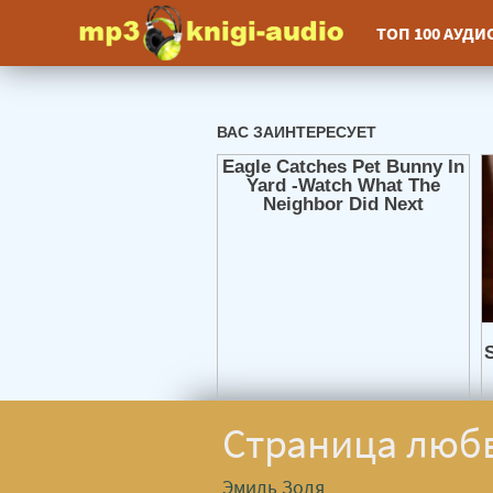
ТОП 100 АУД
Страница любв
Эмиль Золя