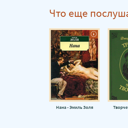
Что еще послуш
Нана - Эмиль Золя
Творче