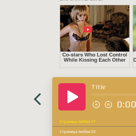
Title
0:0
Страница любви 01
Страница любви 02