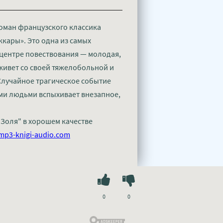
роман французского классика
ккары». Это одна из самых
 центре повествования — молодая,
живет со своей тяжелобольной и
Случайное трагическое событие
ми людьми вспыхивает внезапное,
 Золя" в хорошем качестве
mp3-knigi-audio.com
0
0