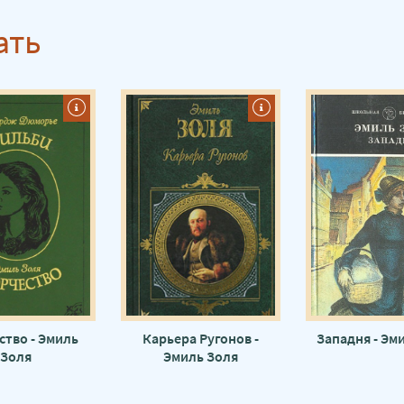
ать
ство - Эмиль
Карьера Ругонов -
Западня - Эм
Золя
Эмиль Золя