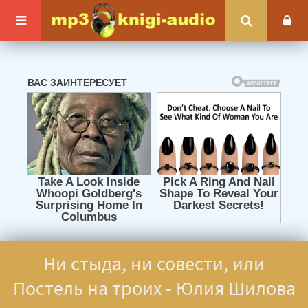
Ни стыда, ни совести, или
Постель на троих - Юлия Шилова