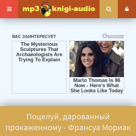
Поцелуй, дарованный
прокаженному - Франсуа Мориак