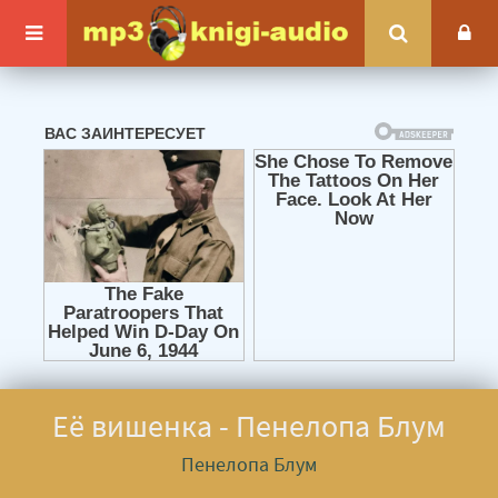
Её вишенка - Пенелопа Блум
Пенелопа Блум