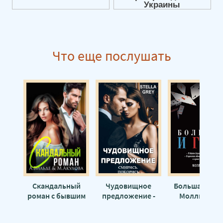
Её вишенка 14
Её вишенка 15
Её вишенка 16
Что еще послушать
Скандальный
Чудовищное
Большая Игра
роман с бывшим
предложение -
Молли Блум
мужем - Арина
Стелла Грей
Вильде