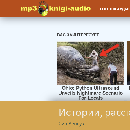
ТОП 100 АУД
Истории, расс
Син Кёнсук