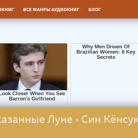
ИОКНИГ
ВСЕ ЖАНРЫ АУДИОКНИГ
БЛОГ
казанные Луне - Син Кёнсу