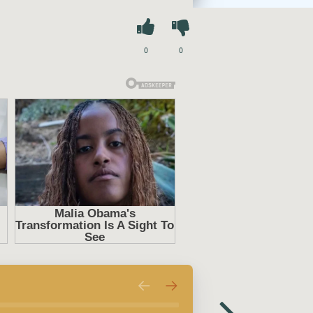
ем сайте
mp3-knigi-audio.com
0
0