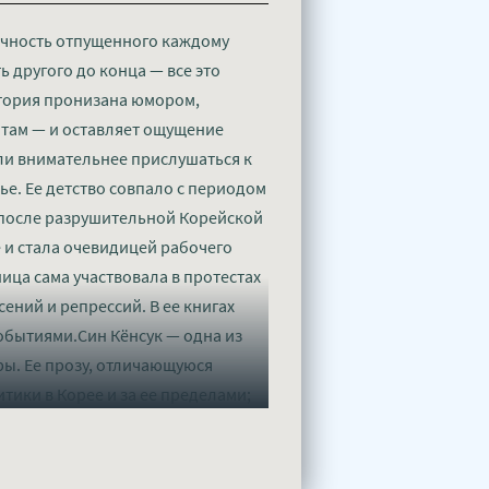
ечность отпущенного каждому
 другого до конца — все это
история пронизана юмором,
отам — и оставляет ощущение
ли внимательнее прислушаться к
мье. Ее детство совпало с периодом
 после разрушительной Корейской
е и стала очевидицей рабочего
ица сама участвовала в протестах
ений и репрессий. В ее книгах
обытиями.Син Кёнсук — одна из
ы. Ее прозу, отличающуюся
тики в Корее и за ее пределами;
укер (Man Asian Literary Prize),
уне - Син Кёнсук" в хорошем