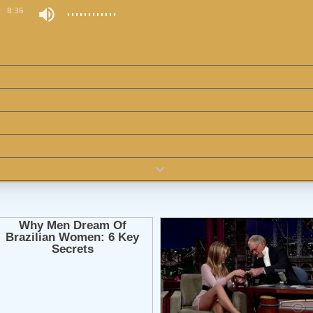
0
8:36