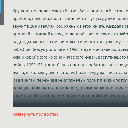
Хрупкость человеческого бытия, безжалостная быстрот
времени, невозможность заглянуть в чужую душу и понять
звучит в 26 новеллах, собранных в этой книге. Каждая 
иронией — мягкой и сочувственной к человеку и его заб
надежды: многое в жизни можно изменить к лучшему, ес
себе.Син Кёнсук родилась в 1963 году в крестьянской се
южнокорейского «экономического чуда», наступившего
войны 1950–53 годов. С юных лет она работала на завод
бунта, всколыхнувшего страну. Позже будущая писательн
и митингах, пережив время тяжелых политических потряс
нередко появляется поколение, травмированное теми с
заметных фигур современной южнокорейской литератур
лиричностью и тонким психологизмом, высоко ценят кри
признанием этого стала престижная награда — Азиатский Б
Развернуть полностью
которой она первой среди женщин была удостоена.
Слушать mp3 (мп3) аудиокнигу "Истории, рассказанные Л