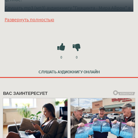
Слушать mp3 (мп3) аудиокнигу "Гиацинта - Мира Айрон" в
хорошем качестве полностью бесплатно без регистрации
Развернуть полностью
на лучшем сайте
mp3-knigi-audio.com
0
0
СЛУШАТЬ АУДИОКНИГУ ОНЛАЙН