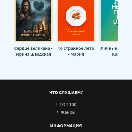
Сердце великана -
То странное лето
Личные грани
Ирина Шведская
- Мария
Как их
Метлицкая
устанавливать
отстаивать -
Виктория
Ламберт
ЧТО СЛУШАЕМ?
ТОП 100
Жанры
ИНФОРМАЦИЯ