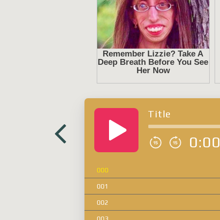
Title
0:0
000
001
002
003