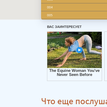
004
005
006
007
008
009
010
011
012
013
014
015
Что еще послуш
016