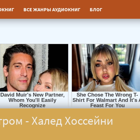
ИОКНИГ
ВСЕ ЖАНРЫ АУДИОКНИГ
БЛОГ
тром - Халед Хоссейни