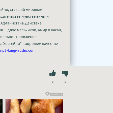
сейни, ставший мировым
дательстве, чувстве вины и
и Афганистана.Действие
ия — двое мальчиков, Амир и Хасан,
оциальное положение:
ед Хоссейни" в хорошем качестве
mp3-knigi-audio.com
0
0