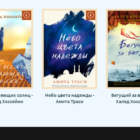
ияющих солнц -
Небо цвета надежды -
Бегущий за в
д Хоссейни
Амита Траси
Халед Хос