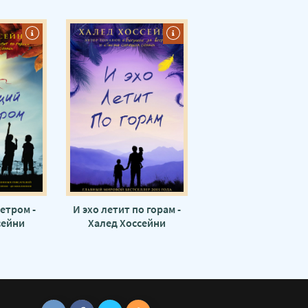
етром -
И эхо летит по горам -
сейни
Халед Хоссейни