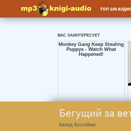
ТОП 100 АУД
Бегущий за ве
Халед Хоссейни