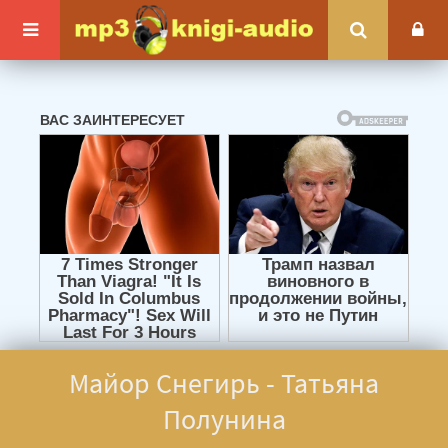
Майор Снегирь - Татьяна
Полунина