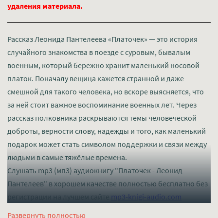
удаления материала.
Рассказ Леонида Пантелеева «Платочек» — это история
случайного знакомства в поезде с суровым, бывалым
военным, который бережно хранит маленький носовой
платок. Поначалу вещица кажется странной и даже
смешной для такого человека, но вскоре выясняется, что
за ней стоит важное воспоминание военных лет. Через
рассказ полковника раскрываются темы человеческой
доброты, верности слову, надежды и того, как маленький
подарок может стать символом поддержки и связи между
людьми в самые тяжёлые времена.
Слушать mp3 (мп3) аудиокнигу "Платочек - Леонид
Пантелеев" в хорошем качестве полностью бесплатно без
регистрации на лучшем сайте
mp3-knigi-audio.com
Развернуть полностью