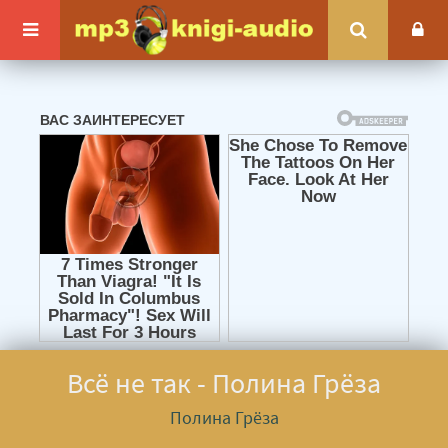
Всё не так - Полина Грёза
Полина Грёза