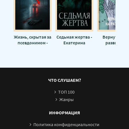
Жизнь, скрытая за
Седьмая жертва -
Вернуться н
псевдонимом -
Екатерина
развилку -
Автор неизвестен
Михайлова
Максим
Румянцев-
Урманский
ЧТО СЛУШАЕМ?
ТОП 100
Жанры
ИНФОРМАЦИЯ
Политика конфиденциальности