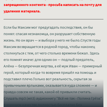
запрещенного контента - просьба написать на почту для
удаления материала.
Если бы Максим мог предугадать последствия, он бы
понял: спасая незнакомца, он разрушает собственную
жизнь. Но он врач — и выбора у него не было.Спустя годы
Максим возвращается в родной город, чтобы наконец
столкнуться с тем, от чего столько времени бежал. Здесь
его помнят иначе: для одних он — подлый предатель,
Алёна — безупречная жертва, а её муж Иван — примерный
герой, который когда-то вовремя пришёл на помощь и
подставил плечо.Только вот реальность, скрытая за
привычными ярлыками, оказывается куда сложнее — и
правда совсем не такая, какой её привыкли считать.
Слушать mp3 (мп3) аудиокнигу "Всё не так - Полина Грёза"
в хорошем качестве полностью бесплатно без