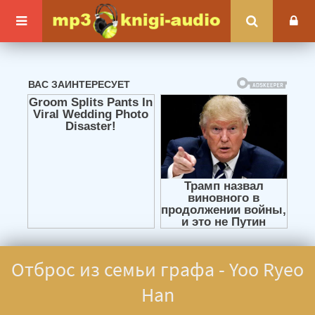
Отброс из семьи графа - Yoo Ryeo
Han