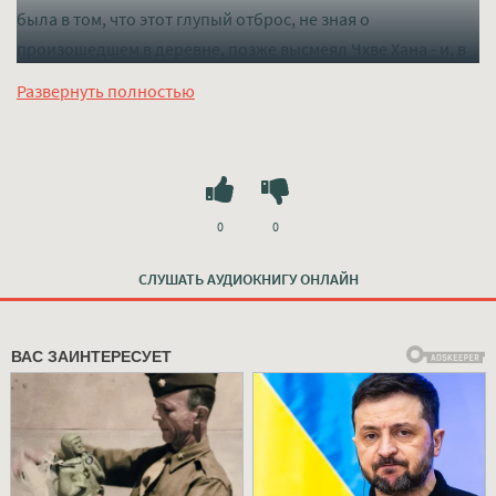
была в том, что этот глупый отброс, не зная о
произошедшем в деревне, позже высмеял Чхве Хана - и, в
итоге, был избит до полусмерти."Не самое приятное
Развернуть полностью
стечение обстоятельств...Мне кажется, что и со мной явно
не будут церемониться.Но всё же стоило попытаться
прожить эту новую жизнь."Дополнительная информация
Слушать mp3 (мп3) аудиокнигу "Отброс из семьи графа -
Yoo Ryeo Han" в хорошем качестве полностью бесплатно
0
0
без регистрации на лучшем сайте
mp3-knigi-audio.com
СЛУШАТЬ АУДИОКНИГУ ОНЛАЙН