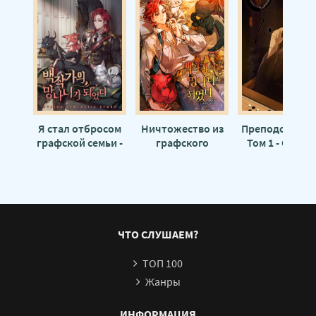
Я стал отбросом
Ничтожество из
Преподобный Г
графской семьи -
графского
Том 1 - Gu Zh
Yoo Ryeo Han
семейства -
Ren
Рождение Героя -
Yoo Ryeo Han
ЧТО СЛУШАЕМ?
ТОП 100
Жанры
ИНФОРМАЦИЯ