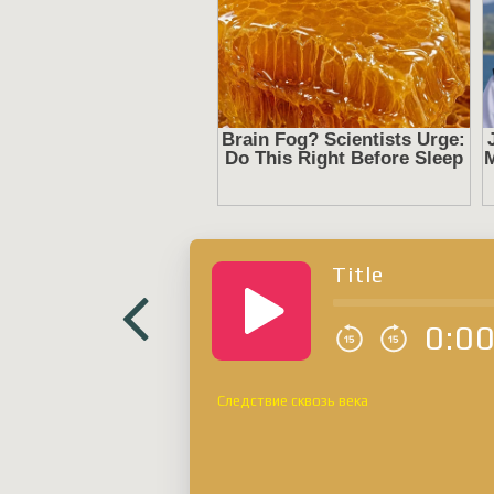
Title
0:0
Следствие сквозь века