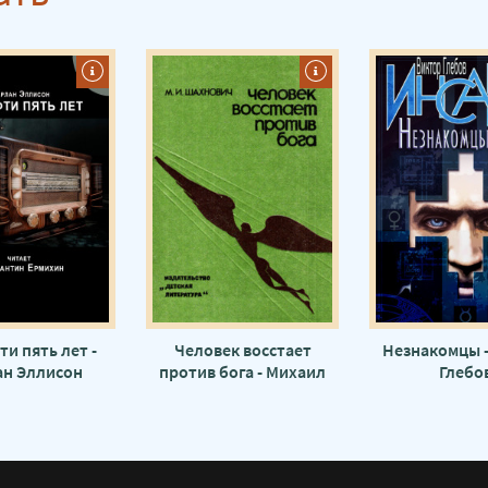
и пять лет -
Человек восстает
Незнакомцы -
ан Эллисон
против бога - Михаил
Глебо
Шахнович