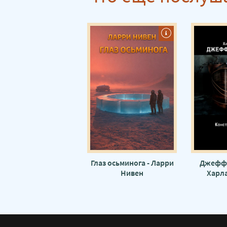
Глаз осьминога - Ларри
Джеффт
Нивен
Харл