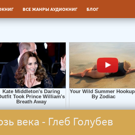
ИОКНИГ
ВСЕ ЖАНРЫ АУДИОКНИГ
БЛОГ
зь века - Глеб Голубев