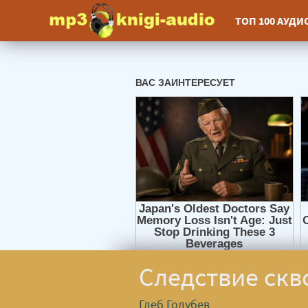
ТОП 100 АУД
Следствие скво
Глеб Голубев