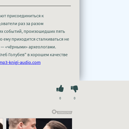
ают присоединиться к
ователи раз за разом
их событий, произошедших пять
го ему приходится сталкиваться не
о — «чёрными» археологами.
Глеб Голубев" в хорошем качестве
mp3-knigi-audio.com
0
0