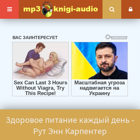
Здоровое питание каждый день -
Рут Энн Карпентер