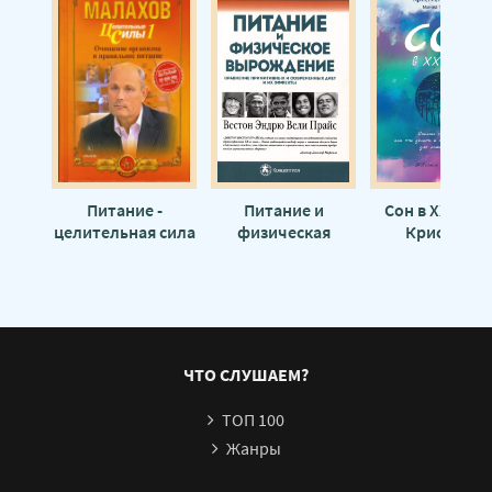
Здоровое питание каждый день 20
Здоровое питание каждый день 21
Здоровое питание каждый день 22
Питание -
Питание и
Сон в XXI веке
целительная сила
физическая
Кристиан
организма -
дегенерация.
Бенедикт, Мин
Геннадий
Сравнение
Тунбергер
Малахов
примитивных и
современных
диет и их
эффектов -
ЧТО СЛУШАЕМ?
Вестон Прайс
ТОП 100
Жанры