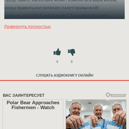
когда правильное питание станет привычкой!
Слушать mp3 (мп3) аудиокнигу "Здоровое питание
каждый день - Рут Энн Карпентер" в хорошем качестве
Развернуть полностью
полностью бесплатно без регистрации на лучшем сайте
mp3-knigi-audio.com
0
0
СЛУШАТЬ АУДИОКНИГУ ОНЛАЙН