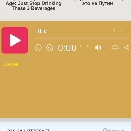
Title
0:00
48:24
Две вины