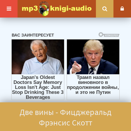
Две вины - Фицджеральд
Фрэнсис Скотт