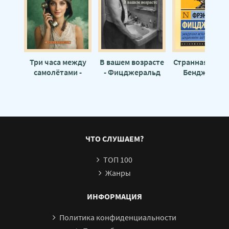
Три часа между
В вашем возрасте
Странная исто
самолётами -
- Фицджеральд
Бенджамин
Фицджеральд
Фрэнсис Скотт
Баттона - Фрэн
Фрэнсис Скотт
Скотт
Фицджераль
ЧТО СЛУШАЕМ?
ТОП 100
Жанры
ИНФОРМАЦИЯ
Политика конфиденциальности