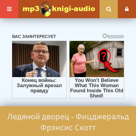
Ледяной дворец - Фицджеральд
Фрэнсис Скотт