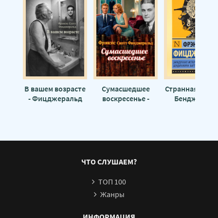
В вашем возрасте
Сумасшедшее
Странная исто
- Фицджеральд
воскресенье -
Бенджамин
Фрэнсис Скотт
Фицджеральд
Баттона - Фрэн
Фрэнсис Скотт
Скотт
Фицджераль
ЧТО СЛУШАЕМ?
ТОП 100
Жанры
ИНФОРМАЦИЯ