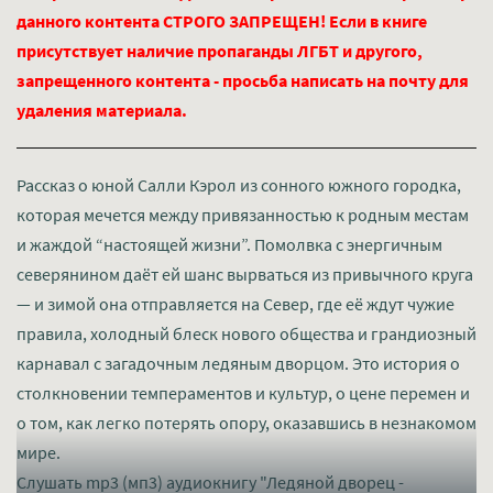
данного контента СТРОГО ЗАПРЕЩЕН! Если в книге
присутствует наличие пропаганды ЛГБТ и другого,
запрещенного контента - просьба написать на почту для
удаления материала.
Рассказ о юной Салли Кэрол из сонного южного городка,
которая мечется между привязанностью к родным местам
и жаждой “настоящей жизни”. Помолвка с энергичным
северянином даёт ей шанс вырваться из привычного круга
— и зимой она отправляется на Север, где её ждут чужие
правила, холодный блеск нового общества и грандиозный
карнавал с загадочным ледяным дворцом. Это история о
столкновении темпераментов и культур, о цене перемен и
о том, как легко потерять опору, оказавшись в незнакомом
мире.
Слушать mp3 (мп3) аудиокнигу "Ледяной дворец -