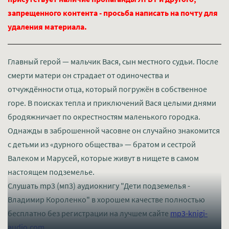
запрещенного контента - просьба написать на почту для
удаления материала.
Главный герой — мальчик Вася, сын местного судьи. После
смерти матери он страдает от одиночества и
отчуждённости отца, который погружён в собственное
горе. В поисках тепла и приключений Вася целыми днями
бродяжничает по окрестностям маленького городка.
Однажды в заброшенной часовне он случайно знакомится
с детьми из «дурного общества» — братом и сестрой
Валеком и Марусей, которые живут в нищете в самом
настоящем подземелье.
Слушать mp3 (мп3) аудиокнигу "Дети подземелья -
Владимир Короленко" в хорошем качестве полностью
бесплатно без регистрации на лучшем сайте
mp3-knigi-
audio.com