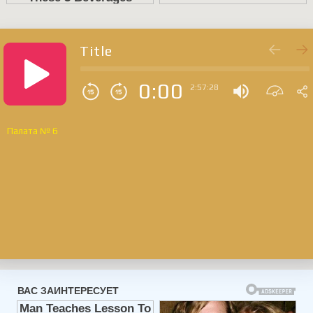
Title
0:00
2:57:28
Палата № 6