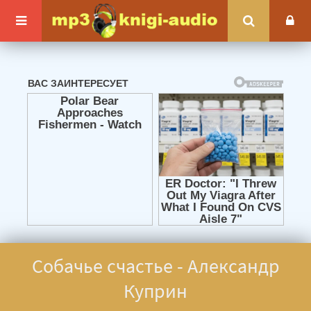
Собачье счастье - Александр
Куприн