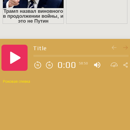
Title
0:00
58:50
Роковая спевка