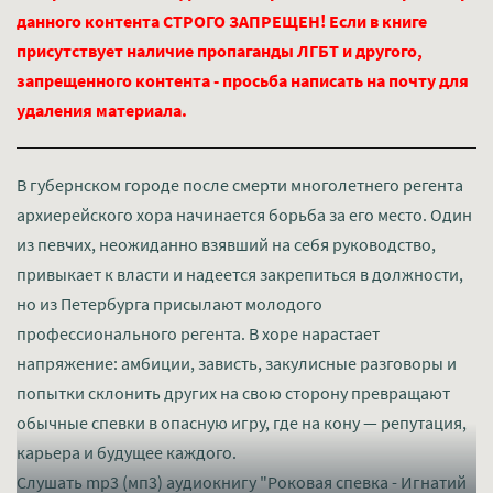
данного контента СТРОГО ЗАПРЕЩЕН! Если в книге
присутствует наличие пропаганды ЛГБТ и другого,
запрещенного контента - просьба написать на почту для
удаления материала.
В губернском городе после смерти многолетнего регента
архиерейского хора начинается борьба за его место. Один
из певчих, неожиданно взявший на себя руководство,
привыкает к власти и надеется закрепиться в должности,
но из Петербурга присылают молодого
профессионального регента. В хоре нарастает
напряжение: амбиции, зависть, закулисные разговоры и
попытки склонить других на свою сторону превращают
обычные спевки в опасную игру, где на кону — репутация,
карьера и будущее каждого.
Слушать mp3 (мп3) аудиокнигу "Роковая спевка - Игнатий