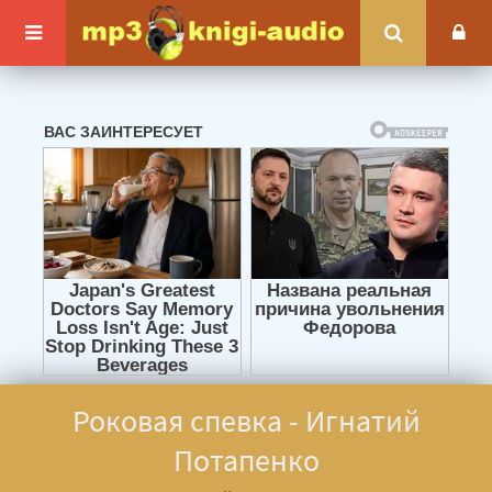
Роковая спевка - Игнатий
Потапенко