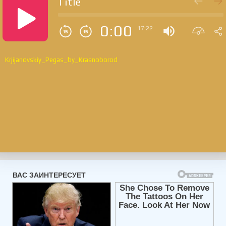
Title
0:00
17:22
Krjijanovskiy_Pegas_by_Krasnoborod