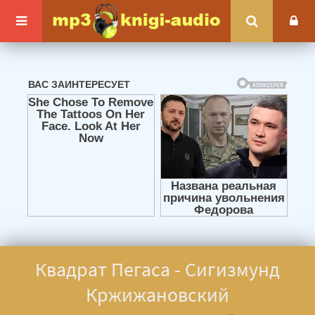
Квадрат Пегаса - Сигизмунд
Кржижановский