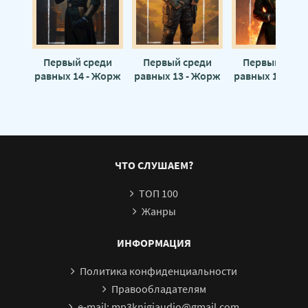
23
24
25
Первый среди
Первый среди
Первый сред
равных 14 - Жорж
равных 13 - Жорж
равных 10 - Ж
26
Бор
Бор
Бор
27
28
ЧТО СЛУШАЕМ?
ТОП 100
Жанры
ИНФОРМАЦИЯ
Политика конфиденциальности
Правообладателям
e-mail: mp3knigiaudio@gmail.com