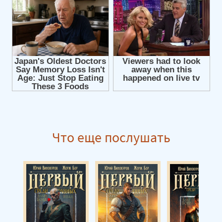
09
10
11
12
13
14
15
16
Что еще послушать
17
18
19
20
21
22