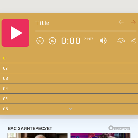
Title
0:00
21:07
01
02
03
04
05
06
07
08