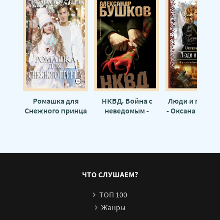
Ромашка для
НКВД. Война с
Люди и призр
Снежного принца
неведомым -
- Оксана Панке
- Оксана Головина
Александр
Бушков
ЧТО СЛУШАЕМ?
ТОП 100
Жанры