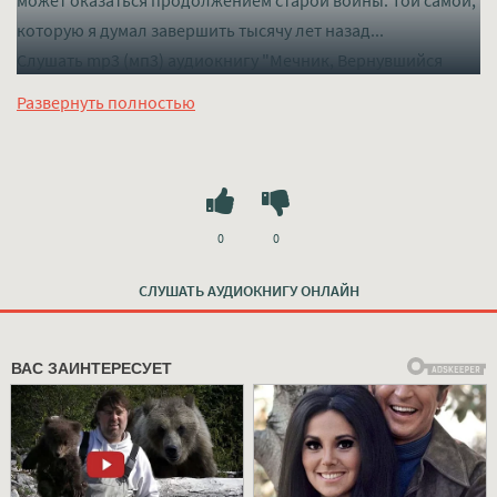
которую я думал завершить тысячу лет назад...
Слушать mp3 (мп3) аудиокнигу "Мечник, Вернувшийся
1000 лет спустя. Том 11 - Оливер Ло" в хорошем качестве
Развернуть полностью
полностью бесплатно без регистрации на лучшем сайте
mp3-knigi-audio.com
0
0
СЛУШАТЬ АУДИОКНИГУ ОНЛАЙН