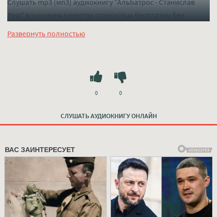
Слушать mp3 (мп3) аудиокнигу "Альбатрос - Станислав
Лем" в хорошем качестве полностью бесплатно без
регистрации на лучшем сайте
mp3-knigi-audio.com
Развернуть полностью
0
0
СЛУШАТЬ АУДИОКНИГУ ОНЛАЙН