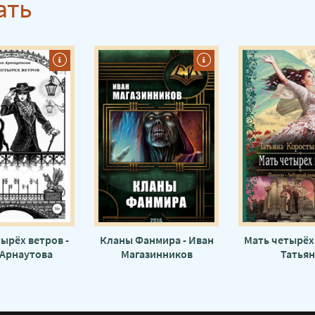
ать
ырёх ветров -
Кланы Фанмира - Иван
Мать четырёх 
 Арнаутова
Магазинников
Татьян
Коростыше