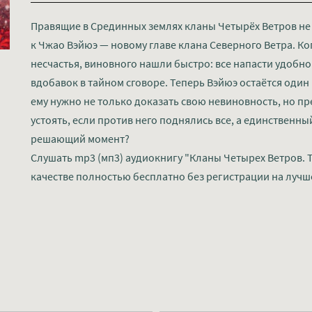
Правящие в Срединных землях кланы Четырёх Ветров не
к Чжао Вэйюэ — новому главе клана Северного Ветра. К
несчастья, виновного нашли быстро: все напасти удобно
вдобавок в тайном сговоре. Теперь Вэйюэ остаётся оди
ему нужно не только доказать свою невиновность, но пр
устоять, если против него поднялись все, а единственны
решающий момент?
Слушать mp3 (мп3) аудиокнигу "Кланы Четырех Ветров. Т
качестве полностью бесплатно без регистрации на лучш