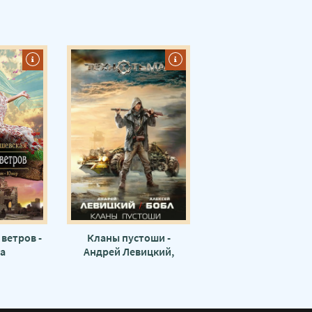
ветров -
Кланы пустоши -
а
Андрей Левицкий,
вская
Алексей Бобл