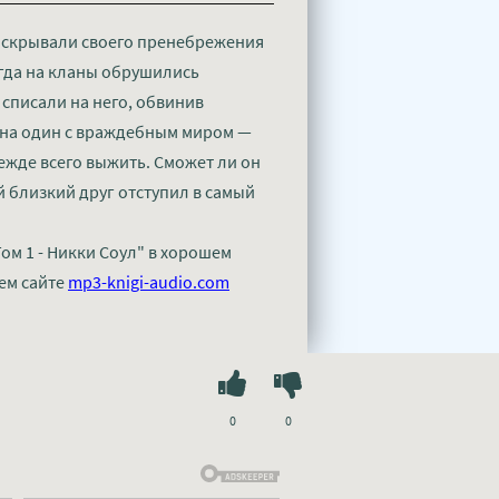
 скрывали своего пренебрежения
огда на кланы обрушились
 списали на него, обвинив
н на один с враждебным миром —
ежде всего выжить. Сможет ли он
й близкий друг отступил в самый
ом 1 - Никки Соул" в хорошем
ем сайте
mp3-knigi-audio.com
0
0