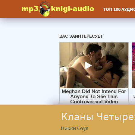
ТОП 100 АУД
Кланы Четырех
Никки Соул