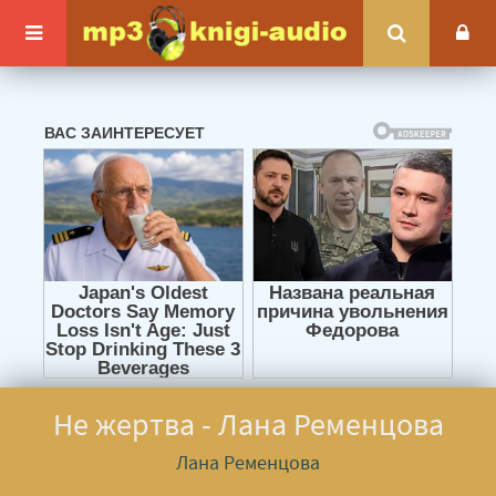
Не жертва - Лана Ременцова
Лана Ременцова