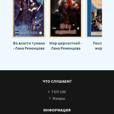
Во власти тумана
Мир шерхостней -
Последняя
- Лана Ременцова
Лана Ременцова
жертва -
Александр
Островский
ЧТО СЛУШАЕМ?
ТОП 100
Жанры
ИНФОРМАЦИЯ