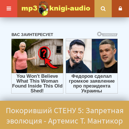
Покоривший СТЕНУ 5: Запретная
эволюция - Артемис Т. Мантикор