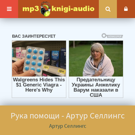
Рука помощи - Артур Селлингс
Артур Селлингс