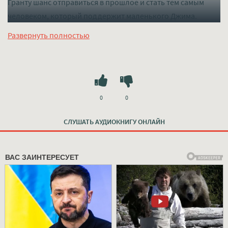
Гранту шанс отправиться в прошлое и стать тем самым
человеком, который поддержит маленького Джима.
Слушать mp3 (мп3) аудиокнигу "Рука помощи - Артур
Развернуть полностью
Селлингс" в хорошем качестве полностью бесплатно без
регистрации на лучшем сайте
mp3-knigi-audio.com
0
0
СЛУШАТЬ АУДИОКНИГУ ОНЛАЙН