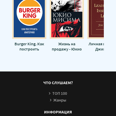
Burger King. Как
Жизнь на
Личная истори
построить
продажу - Юкио
Джим Рон
империю - Джим
Мисима
МакЛамор
ЧТО СЛУШАЕМ?
ТОП 100
Жанры
ИНФОРМАЦИЯ