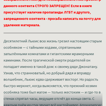
данного контента СТРОГО ЗАПРЕЩЕН! Если в книге
присутствует наличие пропаганды ЛГБТ и другого,
запрещенного контента - просьба написать на почту для
удаления материала.
Десятилетний Льюис всю жизнь грезил настоящим старым
особняком — с тайными ходами, спрятанными
запылёнными комнатами и гигантскими мраморными
каминами. После трагической смерти родителей он
попадает именно в такой дом: к своему дяде Джонатану.
Узнав, что странноватый, но добрый дядя и вправду
волшебник, Льюис едва сдерживает восторг. Но радость
быстро меркнет, когда выясняется, что прежний хозяин
особняка тоже был магом — только жестоким — и где-то в
стенах спрятал часы, ведущие отсчёт до конца света. С
каждым днём их стук звучит всё настойчивее. Апокалипсис