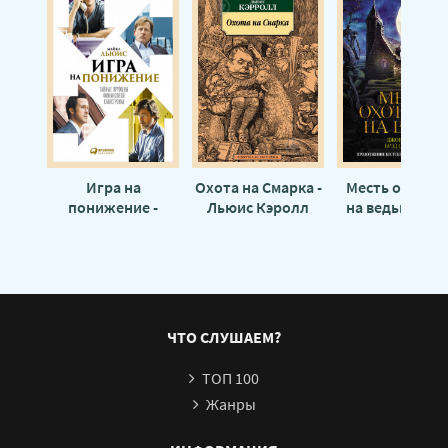
Игра на
Охота на Смарка -
Месть охотни
понижение -
Льюис Кэролл
на ведьм - Дж
Майкл Льюис
Беллэрс, Брэ
Стрикланд
ЧТО СЛУШАЕМ?
ТОП 100
Жанры