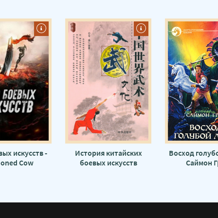
ых искусств -
История китайских
Восход голубо
ooned Cow
боевых искусств
Саймон 