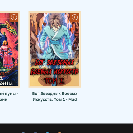
й луны -
Бог Звёздных Боевых
Грин
Искусств. Том 1 - Mad
Snail