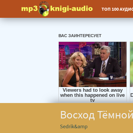
ТОП 100 АУД
Восход Тёмной
Sedrik&amp