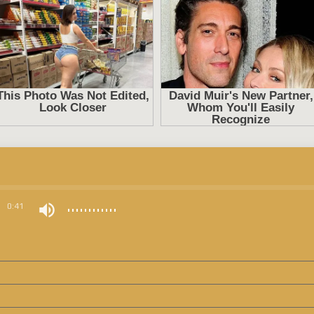
0
0:41