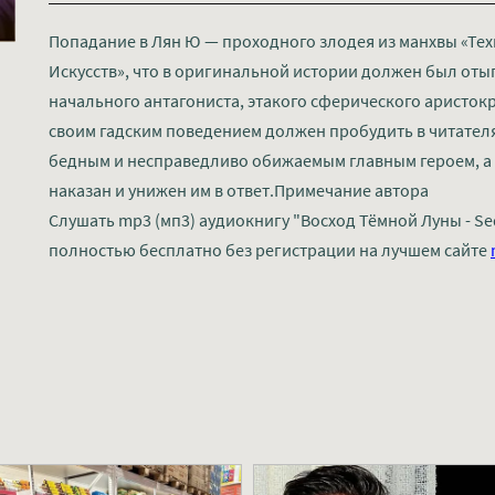
Попадание в Лян Ю — проходного злодея из манхвы «Тех
Искусств», что в оригинальной истории должен был оты
начального антагониста, этакого сферического аристокра
своим гадским поведением должен пробудить в читателя
бедным и несправедливо обижаемым главным героем, а
наказан и унижен им в ответ.Примечание автора
Слушать mp3 (мп3) аудиокнигу "Восход Тёмной Луны - S
полностью бесплатно без регистрации на лучшем сайте