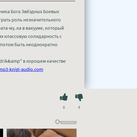
ника Бога Звёздных Боевых
грать роль незначительного
та-му..ка в вакууме, который
х классовую солидарность с
 потом быть неоднократно
edrik&amp" в хорошем качестве
mp3-knigi-audio.com
0
0