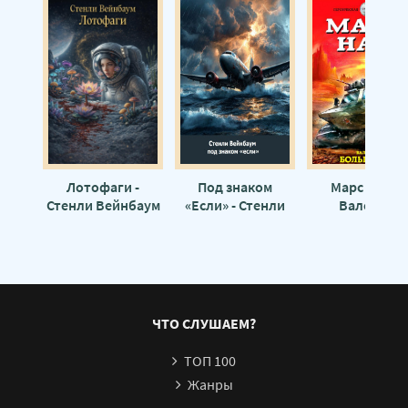
Лотофаги -
Под знаком
Марс наш! -
Стенли Вейнбаум
«Если» - Стенли
Валерий
Вейнбаум
Большаков
ЧТО СЛУШАЕМ?
ТОП 100
Жанры