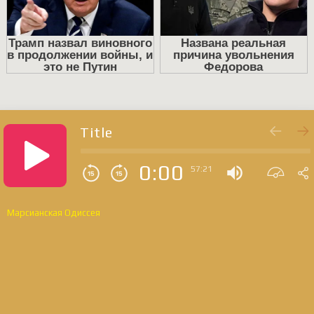
Title
0:00
57:21
Марсианская Одиссея