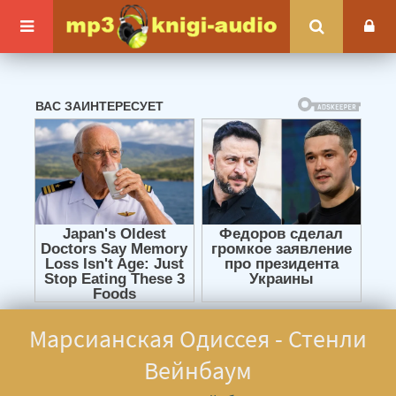
Марсианская Одиссея - Стенли
Вейнбаум