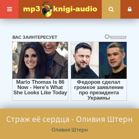
Страж её сердца - Оливия Штерн
Оливия Штерн