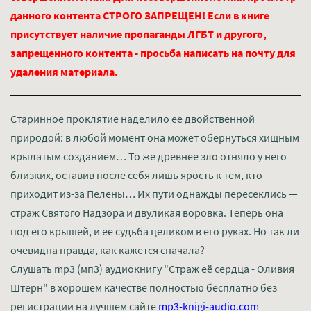
данного контента СТРОГО ЗАПРЕЩЕН! Если в книге
присутствует наличие пропаганды ЛГБТ и другого,
запрещенного контента - просьба написать на почту для
удаления материала.
Старинное проклятие наделило ее двойственной
природой: в любой момент она может обернуться хищным
крылатым созданием… То же древнее зло отняло у него
близких, оставив после себя лишь ярость к тем, кто
приходит из-за Пелены… Их пути однажды пересеклись —
страж Святого Надзора и двуликая воровка. Теперь она
под его крышей, и ее судьба целиком в его руках. Но так ли
очевидна правда, как кажется сначала?
Слушать mp3 (мп3) аудиокнигу "Страж её сердца - Оливия
Штерн" в хорошем качестве полностью бесплатно без
регистрации на лучшем сайте
mp3-knigi-audio.com