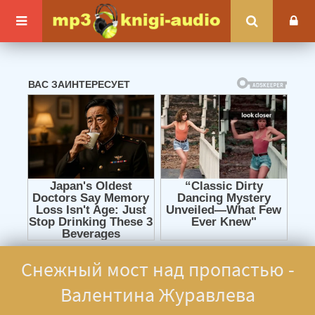
Снежный мост над пропастью -
Валентина Журавлева