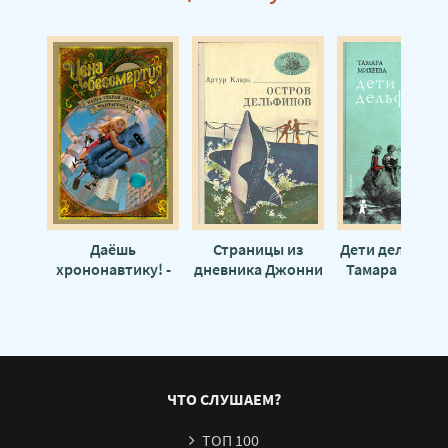
Даёшь
Страницы из
Дети дельфино
хрононавтику! -
дневника Джонни
Тамара Михее
Валентина
Клиптона - Артур
Журавлёва
Кларк
ЧТО СЛУШАЕМ?
ТОП 100