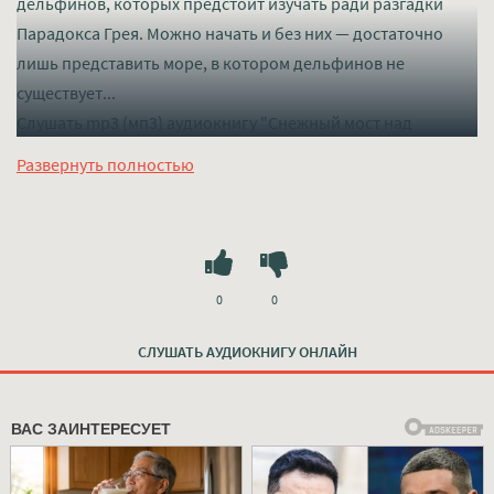
дельфинов, которых предстоит изучать ради разгадки
Парадокса Грея. Можно начать и без них — достаточно
лишь представить море, в котором дельфинов не
существует...
Слушать mp3 (мп3) аудиокнигу "Снежный мост над
пропастью - Валентина Журавлева" в хорошем качестве
Развернуть полностью
полностью бесплатно без регистрации на лучшем сайте
mp3-knigi-audio.com
0
0
СЛУШАТЬ АУДИОКНИГУ ОНЛАЙН