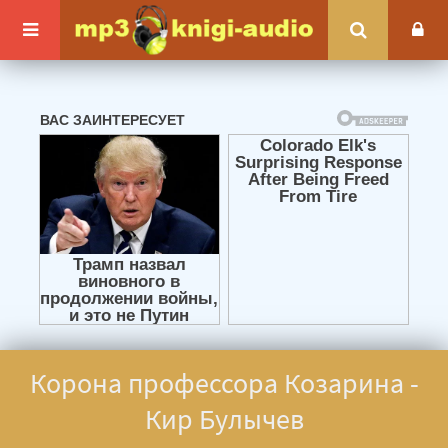
Корона профессора Козарина -
Кир Булычев