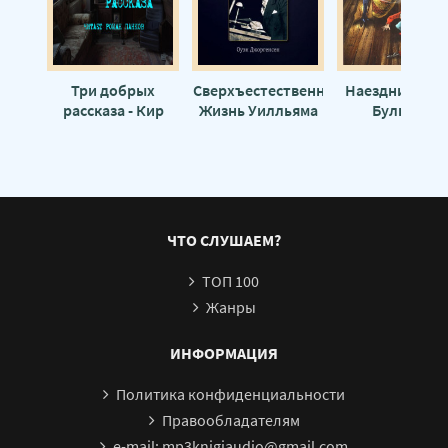
Три добрых
Сверхъестественное:
Наездники - К
рассказа - Кир
Жизнь Уилльяма
Булычев
Булычев
Бранхама - Оуэн
Джоргенсен
ЧТО СЛУШАЕМ?
ТОП 100
Жанры
ИНФОРМАЦИЯ
Политика конфиденциальности
Правообладателям
e-mail: mp3knigiaudio@gmail.com