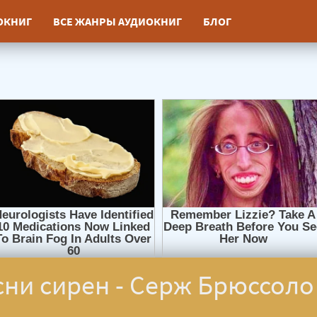
ИОКНИГ
ВСЕ ЖАНРЫ АУДИОКНИГ
БЛОГ
ни сирен - Серж Брюссоло