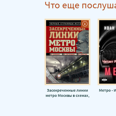
Что еще послуш
Засекреченные линии
Метро - 
метро Москвы в схемах,
легендах , фактах -
Матвей Гречко