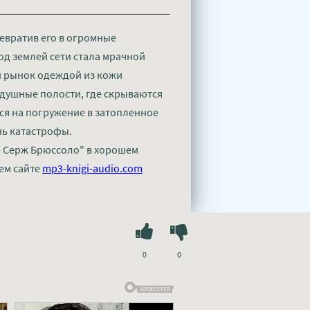
евратив его в огромные
од землей сети стала мрачной
 рынок одеждой из кожи
здушные полости, где скрываются
я на погружение в затопленное
нь катастрофы.
- Серж Брюссоло" в хорошем
ем сайте
mp3-knigi-audio.com
0
0