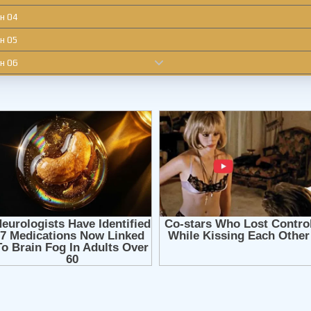
н 04
н 05
н 06
н 07
н 08
н 09
н 10
н 11
н 12
н 13
н 14