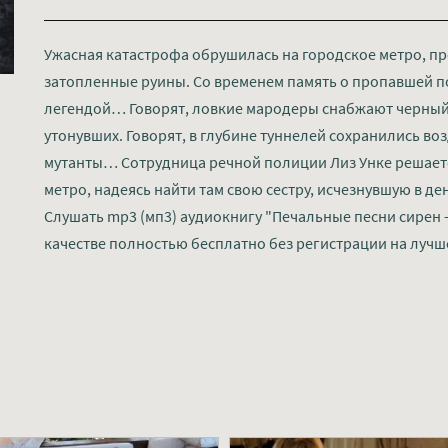
Ужасная катастрофа обрушилась на городское метро, пр
затопленные руины. Со временем память о пропавшей п
легендой… Говорят, ловкие мародеры снабжают черный
утонувших. Говорят, в глубине туннелей сохранились во
мутанты… Сотрудница речной полиции Лиз Унке решаетс
метро, надеясь найти там свою сестру, исчезнувшую в де
Слушать mp3 (мп3) аудиокнигу "Печальные песни сирен 
качестве полностью бесплатно без регистрации на лучш