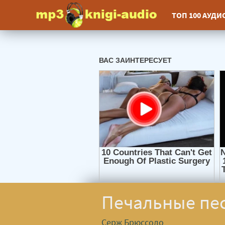
ТОП 100 АУД
Печальные пес
Серж Брюссоло