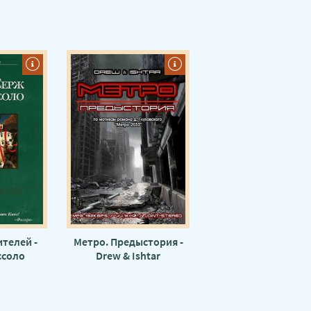
телей -
Метро. Предыстория -
ссоло
Drew & Ishtar