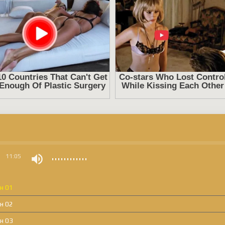
0
11:05
н 01
н 02
н 03