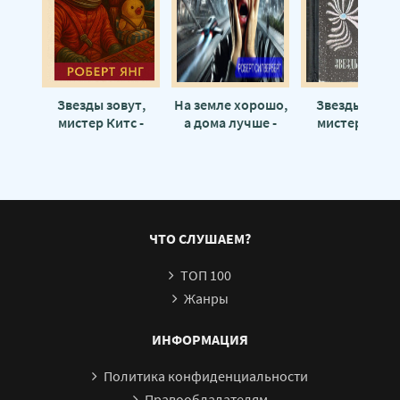
Звезды зовут,
На земле хорошо,
Звезды зовут
мистер Китс -
а дома лучше -
мистер Китс 
Роберт Янг
Роберт
Роберт Янг
Силверберг
ЧТО СЛУШАЕМ?
ТОП 100
Жанры
ИНФОРМАЦИЯ
Политика конфиденциальности
Правообладателям