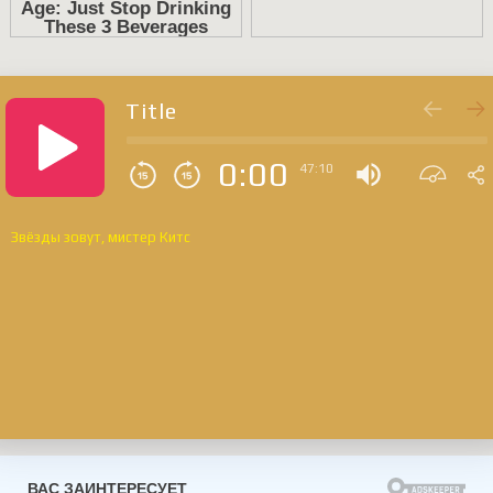
Title
0:00
47:10
Звёзды зовут, мистер Китс