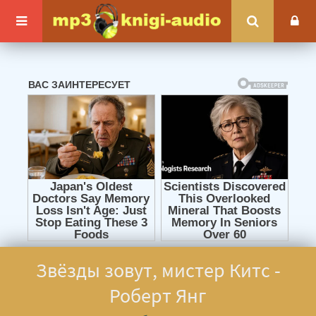
Звёзды зовут, мистер Китс -
Роберт Янг