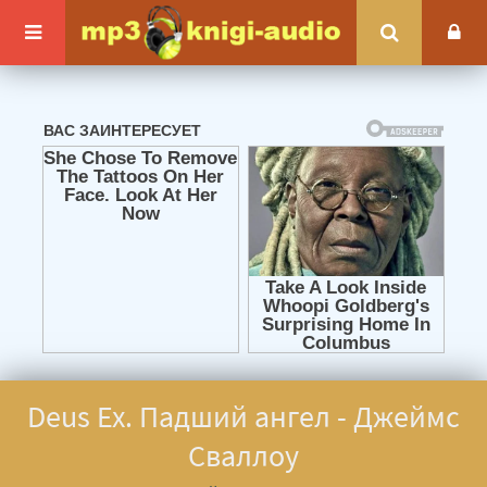
Deus Ex. Падший ангел - Джеймс
Сваллоу