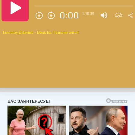
0:00
1:18:36
Сваллоу Джеймс - Deus Ex. Падший ангел