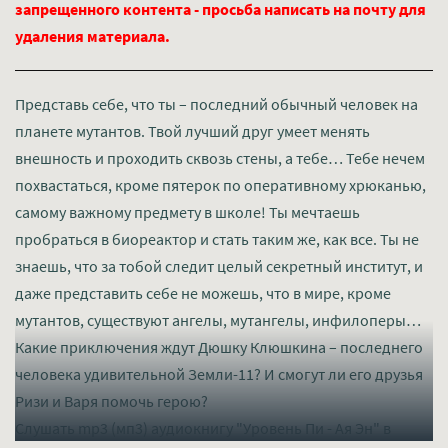
запрещенного контента - просьба написать на почту для
удаления материала.
Представь себе, что ты – последний обычный человек на
планете мутантов. Твой лучший друг умеет менять
внешность и проходить сквозь стены, а тебе… Тебе нечем
похвастаться, кроме пятерок по оперативному хрюканью,
самому важному предмету в школе! Ты мечтаешь
пробраться в биореактор и стать таким же, как все. Ты не
знаешь, что за тобой следит целый секретный институт, и
даже представить себе не можешь, что в мире, кроме
мутантов, существуют ангелы, мутангелы, инфилоперы…
Какие приключения ждут Дюшку Клюшкина – последнего
человека удивительной Земли-11? И смогут ли его друзья
Ризи и Варя помочь герою?
Слушать mp3 (мп3) аудиокнигу "Уровень Пи - Ая Эн" в