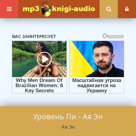
Уровень Пи - Ая Эн
Ая Эн