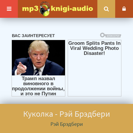
Куколка - Рэй Брэдбери
Рэй Брэдбери