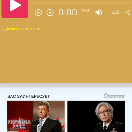
0:00
43:08
Диковинное диво 01