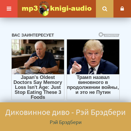
Диковинное диво - Рэй Брэдбери
Рэй Брэдбери