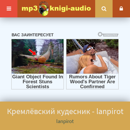
Кремлёвский кудесник - lanpirot
lanpirot