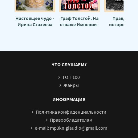
Глава 24. Эпилог
Настоящее чудо -
Граф Толстой. На
Правдивая
Ирина Стахеева
страже Империи -
история мое
lanpirot
семьи - Макс
Георгиев
ЧТО СЛУШАЕМ?
ТОП 100
Жанры
ИНФОРМАЦИЯ
Политика конфиденциальности
Правообладателям
e-mail: mp3knigiaudio@gmail.com