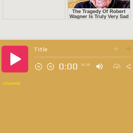
Title
0:00
28:38
сборник8