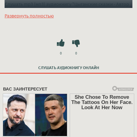
Слушать mp3 (мп3) аудиокнигу "Цыганские сказки - Автор
неизвестен" в хорошем качестве полностью бесплатно без
Развернуть полностью
регистрации на лучшем сайте
mp3-knigi-audio.com
0
0
СЛУШАТЬ АУДИОКНИГУ ОНЛАЙН