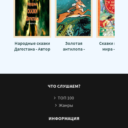
Цыганские сказки 21
Цыганские сказки 22
Цыганские сказки 23
Цыганские сказки 24
Цыганские сказки 25
Народные сказки
Золотая
Сказки народ
Дагестана - Автор
антилопа -
мира - Автор
Цыганские сказки 26
неизвестен
Народные сказки,
неизвестен
сказания, леген
Цыганские сказки 27
Цыганские сказки 28
Цыганские сказки 29
ЧТО СЛУШАЕМ?
Цыганские сказки 30
ТОП 100
Цыганские сказки 31
Жанры
ИНФОРМАЦИЯ