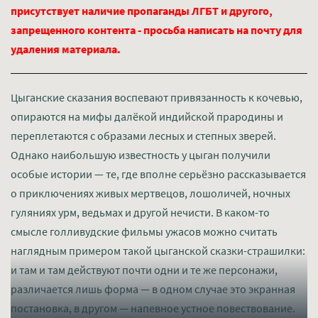
присутствует наличие пропаганды ЛГБТ и другого,
запрещенного контента - просьба написать на почту для
удаления материала.
Цыганские сказания воспевают привязанность к кочевью,
опираются на мифы далёкой индийской прародины и
переплетаются с образами лесных и степных зверей.
Однако наибольшую известность у цыган получили
особые истории — те, где вполне серьёзно рассказывается
о приключениях живых мертвецов, лошоличей, ночных
гуляниях урм, ведьмах и другой нечисти. В каком-то
смысле голливудские фильмы ужасов можно считать
наглядным примером такой цыганской сказки-страшилки:
и там и там действуют почти одни и те же персонажи,
различается лишь форма — в одном случае это экранная
постановка, в другом — напевное устное повествование.