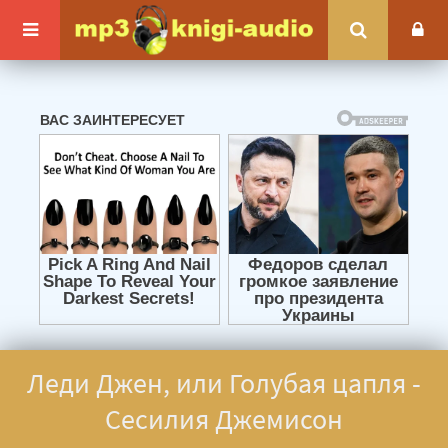
Леди Джен, или Голубая цапля -
Сесилия Джемисон