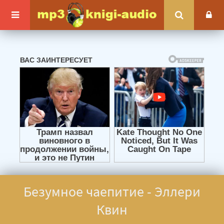
Безумное чаепитие - Эллери
Квин