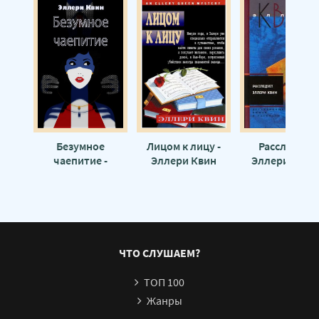
Безумное
Лицом к лицу -
Расследует
чаепитие -
Эллери Квин
Эллери Квин 
Эллери Квин
Эллери Куи
ЧТО СЛУШАЕМ?
ТОП 100
Жанры