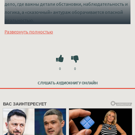
дело, где важны детали обстановки, наблюдательность и
логика, а «сказочный» антураж оборачивается опасной
реальностью.
Слушать mp3 (мп3) аудиокнигу "Безумное чаепитие -
Развернуть полностью
Эллери Квин" в хорошем качестве полностью бесплатно
без регистрации на лучшем сайте
mp3-knigi-audio.com
0
0
СЛУШАТЬ АУДИОКНИГУ ОНЛАЙН